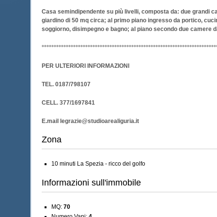
Casa semindipendente su più livelli, composta da: due grandi c
giardino di 50 mq circa; al primo piano ingresso da portico, cuci
soggiorno, disimpegno e bagno; al piano secondo due camere da l
°°°°°°°°°°°°°°°°°°°°°°°°°°°°°°°°°°°°°°°°°°°°°°°°°°°°°°°°°°°°°°°°°°°°°°°°
PER ULTERIORI INFORMAZIONI
TEL. 0187/798107
CELL. 377/1697841
E.mail legrazie@studioarealiguria.it
Zona
10 minuti La Spezia - ricco del golfo
Informazioni sull'immobile
MQ:
70
Numero Vani:
4