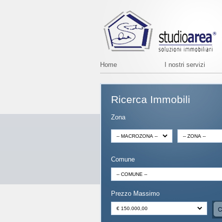
Home
I nostri servizi
Ricerca Immobili
Zona
Comune
Prezzo Massimo