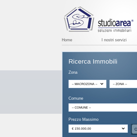
Home
I nostri servizi
Ricerca Immobili
Zona
Comune
Prezzo Massimo